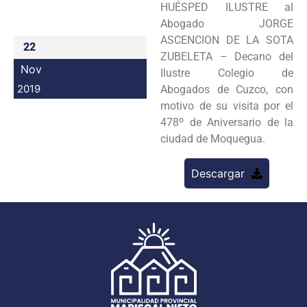
HUÉSPED ILUSTRE al
Programas
Abogado JORGE
ASCENCION DE LA SOTA
22
Intranet
ZUBELETA – Decano del
Nov
Ilustre Colegio de
2019
Abogados de Cuzco, con
motivo de su visita por el
478º de Aniversario de la
ciudad de Moquegua.
Descargar