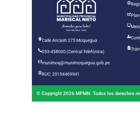
Regis
Plan
Mesa
Cont
Calle Ancash 275 Moquegua
Trám
053-458000 (Central Telefónica)
munimoq@munimoquegua.gob.pe
RUC: 20154469941
© Copyright 2026 MPMN. Todos los derechos re