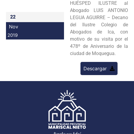
HUÉSPED ILUSTRE al
Programas
Abogado LUIS ANTONIO
22
LEGUA AGUIRRE – Decano
Intranet
del Ilustre Colegio de
Nov
Abogados de Ica, con
2019
motivo de su visita por el
478º de Aniversario de la
ciudad de Moquegua.
Descargar