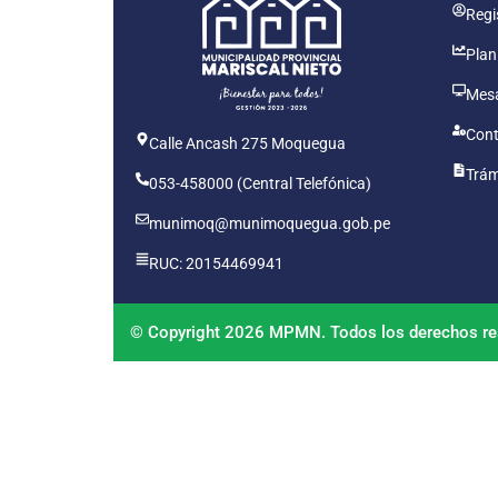
Regis
Plan
Mesa
Cont
Calle Ancash 275 Moquegua
Trám
053-458000 (Central Telefónica)
munimoq@munimoquegua.gob.pe
RUC: 20154469941
© Copyright 2026 MPMN. Todos los derechos re