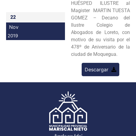
HUÉSPED ILUSTRE al
Programas
Magister MARTIN TUESTA
22
GOMEZ – Decano del
Intranet
Ilustre Colegio de
Nov
Abogados de Loreto, con
2019
motivo de su visita por el
478º de Aniversario de la
ciudad de Moquegua.
Descargar