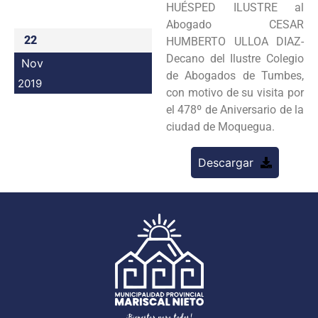
HUÉSPED ILUSTRE al
Programas
Abogado CESAR
22
HUMBERTO ULLOA DIAZ-
Intranet
Decano del Ilustre Colegio
Nov
de Abogados de Tumbes,
2019
con motivo de su visita por
el 478º de Aniversario de la
ciudad de Moquegua.
Descargar