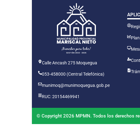
APLI
Regis
Plan
Mesa
Cont
Calle Ancash 275 Moquegua
Trám
053-458000 (Central Telefónica)
munimoq@munimoquegua.gob.pe
RUC: 20154469941
© Copyright 2026 MPMN. Todos los derechos re