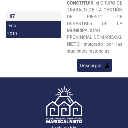
CONSTITUIR
, el GRUPO DE
Programas
TRABAJO DE LA GESTIÓN
07
DE RIESGO DE
Intranet
DESASTRES DE LA
Feb
MUNICIPALIDAD
2019
PROVINCIAL DE MARISCAL
NIETO, integrado por las
siguientes instancias:
Descargar