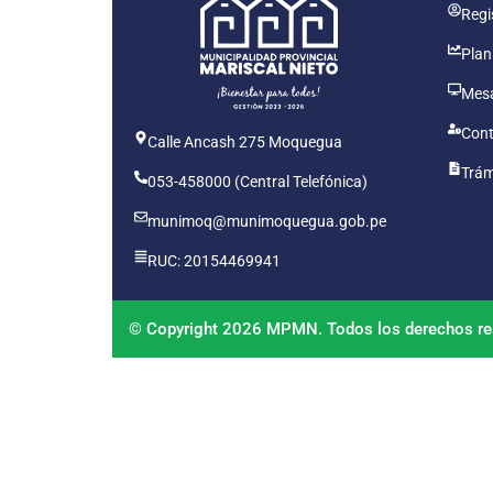
Regis
Plan
Mesa
Cont
Calle Ancash 275 Moquegua
Trám
053-458000 (Central Telefónica)
munimoq@munimoquegua.gob.pe
RUC: 20154469941
© Copyright 2026 MPMN. Todos los derechos re