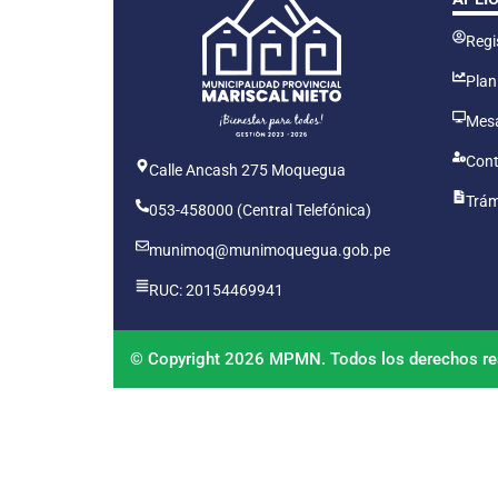
Regis
Plan
Mesa
Cont
Calle Ancash 275 Moquegua
Trám
053-458000 (Central Telefónica)
munimoq@munimoquegua.gob.pe
RUC: 20154469941
© Copyright 2026 MPMN. Todos los derechos re