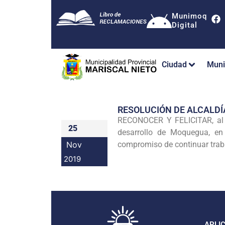
Munimoq
Digital
Ciudad
Muni
RESOLUCIÓN DE ALCALDÍ
RECONOCER Y FELICITAR, al S
25
desarrollo de Moquegua, en 
Nov
compromiso de continuar trab
2019
APLI