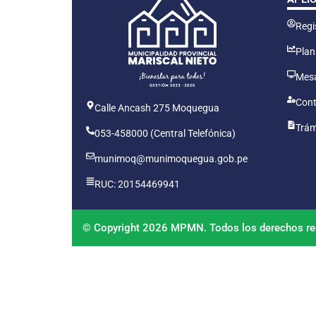
Regis
Plan
Mesa
Cont
Calle Ancash 275 Moquegua
Trám
053-458000 (Central Telefónica)
munimoq@munimoquegua.gob.pe
RUC: 20154469941
© Copyright 2026 MPMN. Todos los derechos re