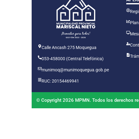
Regis
Plan
Mesa
Cont
Calle Ancash 275 Moquegua
Trám
053-458000 (Central Telefónica)
munimoq@munimoquegua.gob.pe
RUC: 20154469941
© Copyright 2026 MPMN. Todos los derechos re