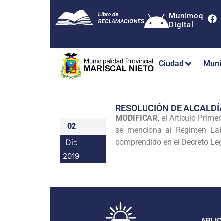
Munimoq
Digital
Ciudad
Muni
RESOLUCIÓN DE ALCALDÍ
MODIFICAR,
el Artículo Prim
02
se menciona al Régimen Labo
Dic
comprendido en el Decreto Leg
2019
APLI