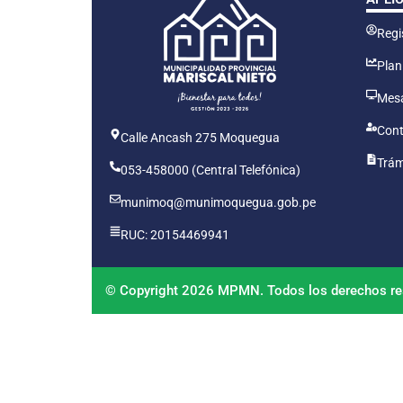
Regis
Plan
Mesa
Cont
Calle Ancash 275 Moquegua
Trám
053-458000 (Central Telefónica)
munimoq@munimoquegua.gob.pe
RUC: 20154469941
© Copyright 2026 MPMN. Todos los derechos re