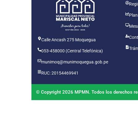
Regis
Plan
Mesa
Cont
Calle Ancash 275 Moquegua
Trám
053-458000 (Central Telefónica)
munimoq@munimoquegua.gob.pe
RUC: 20154469941
© Copyright 2026 MPMN. Todos los derechos re