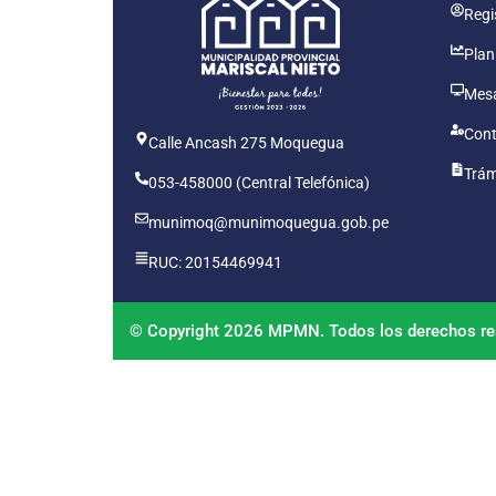
Regis
Plan
Mesa
Cont
Calle Ancash 275 Moquegua
Trám
053-458000 (Central Telefónica)
munimoq@munimoquegua.gob.pe
RUC: 20154469941
© Copyright 2026 MPMN. Todos los derechos re