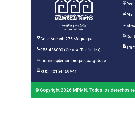
Regis
Plan
Mesa
Cont
Calle Ancash 275 Moquegua
Trám
053-458000 (Central Telefónica)
munimoq@munimoquegua.gob.pe
RUC: 20154469941
© Copyright 2026 MPMN. Todos los derechos re