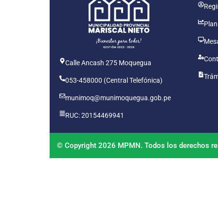
Regis
Plan
Mesa
Cont
Calle Ancash 275 Moquegua
Trám
053-458000 (Central Telefónica)
munimoq@munimoquegua.gob.pe
RUC: 20154469941
© Copyright 2026 MPMN. Todos los derechos re