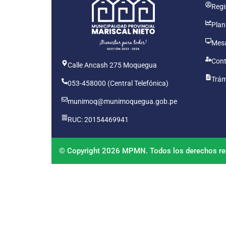
Regis
Plan
Mesa
Cont
Calle Ancash 275 Moquegua
Trám
053-458000 (Central Telefónica)
munimoq@munimoquegua.gob.pe
RUC: 20154469941
© Copyright 2026 MPMN. Todos los derechos re