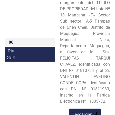
otorgamiento del TITULO
Programas
DE PROPIEDAD del Lote Nº
13 Manzana «F» Sector
Intranet
Sub sector 1A-5 Pampas
de Chen Chen, Distrito de
Moquegua. Provincia
Mariscal Nieto,
06
Departamento Moquegua,
Dic
a favor de la Sra.
2019
FELICITAS TARQUI
CHAVEZ, identificada con
DNI Nº 01810734 y al Sr.
VALENTIN AVELINO
CONDE COPA identificado
con DNI Nº 01811933,
Inscrito en la Partida
Electrónica Nº 11035772.
Descargar