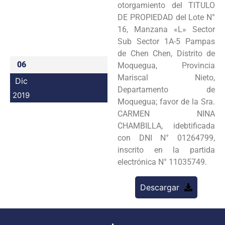
otorgamiento del TITULO
Programas
DE PROPIEDAD del Lote N°
16, Manzana «L» Sector
Intranet
Sub Sector 1A-5 Pampas
de Chen Chen, Distrito de
06
Moquegua, Provincia
Mariscal Nieto,
Dic
Departamento de
2019
Moquegua; favor de la Sra.
CARMEN NINA
CHAMBILLA, idebtificada
con DNI N° 01264799,
inscrito en la partida
electrónica N° 11035749.
Descargar