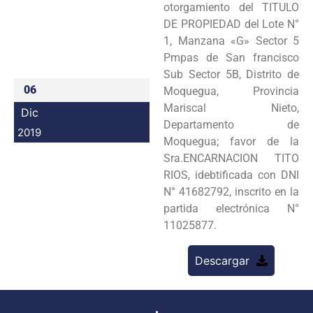
otorgamiento del TITULO
Programas
DE PROPIEDAD del Lote N°
1, Manzana «G» Sector 5
Intranet
Pmpas de San francisco
Sub Sector 5B, Distrito de
06
Moquegua, Provincia
Mariscal Nieto,
Dic
Departamento de
2019
Moquegua; favor de la
Sra.ENCARNACION TITO
RIOS, idebtificada con DNI
N° 41682792, inscrito en la
partida electrónica N°
11025877.
Descargar