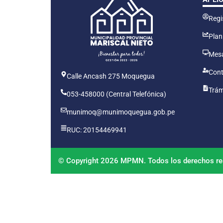
Regis
Plan
Mesa
Cont
Calle Ancash 275 Moquegua
Trám
053-458000 (Central Telefónica)
munimoq@munimoquegua.gob.pe
RUC: 20154469941
© Copyright 2026 MPMN. Todos los derechos re