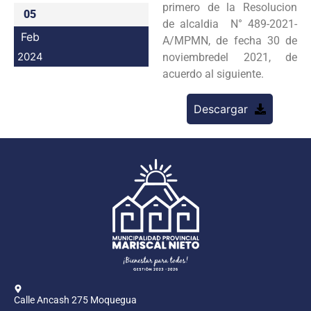
primero de la Resolucion
05
Programas
de alcaldia N° 489-2021-
Feb
A/MPMN, de fecha 30 de
Intranet
2024
noviembredel 2021, de
acuerdo al siguiente.
Descargar
Calle Ancash 275 Moquegua