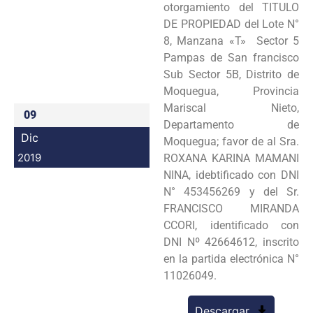
otorgamiento del TITULO
Programas
DE PROPIEDAD del Lote N°
8, Manzana «T» Sector 5
Intranet
Pampas de San francisco
Sub Sector 5B, Distrito de
Moquegua, Provincia
Mariscal Nieto,
09
Departamento de
Dic
Moquegua; favor de al Sra.
2019
ROXANA KARINA MAMANI
NINA, idebtificado con DNI
N° 453456269 y del Sr.
FRANCISCO MIRANDA
CCORI, identificado con
DNI Nº 42664612, inscrito
en la partida electrónica N°
11026049.
Descargar