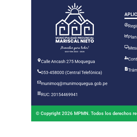
APLI
Regis
Plan
Mesa
Cont
Calle Ancash 275 Moquegua
Trám
053-458000 (Central Telefónica)
munimoq@munimoquegua.gob.pe
RUC: 20154469941
© Copyright 2026 MPMN. Todos los derechos re