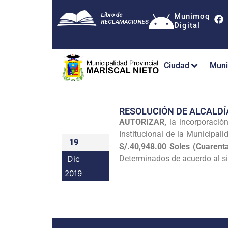
Munimoq
Digital
Ciudad
Muni
RESOLUCIÓN DE ALCALDÍ
AUTORIZAR,
la incorporació
Institucional de la Municipal
19
S/.40,948.00 Soles (Cuarent
Dic
Determinados de acuerdo al sig
2019