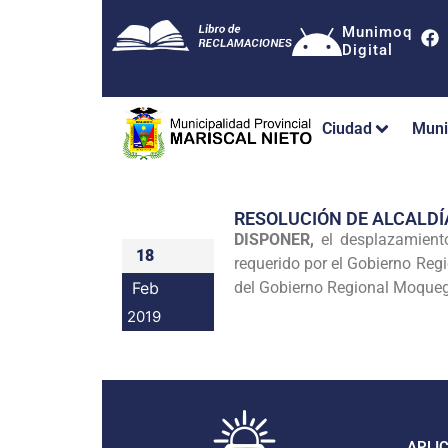
Munimoq
Digital
Ciudad
Muni
RESOLUCIÓN DE ALCALDÍ
DISPONER,
el desplazamient
18
requerido por el Gobierno Reg
Feb
del Gobierno Regional Moquegu
2019
APLI