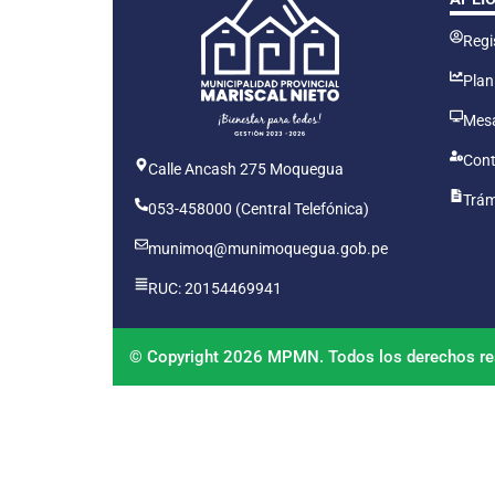
Regis
Plan
Mesa
Cont
Calle Ancash 275 Moquegua
Trám
053-458000 (Central Telefónica)
munimoq@munimoquegua.gob.pe
RUC: 20154469941
© Copyright 2026 MPMN. Todos los derechos re