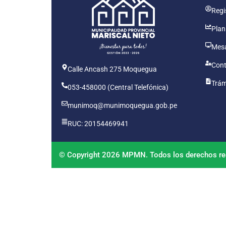
Regis
Plan
Mesa
Cont
Calle Ancash 275 Moquegua
Trám
053-458000 (Central Telefónica)
munimoq@munimoquegua.gob.pe
RUC: 20154469941
© Copyright 2026 MPMN. Todos los derechos re