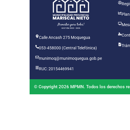
Regis
Plan
Mesa
Cont
Calle Ancash 275 Moquegua
Trám
053-458000 (Central Telefónica)
munimoq@munimoquegua.gob.pe
RUC: 20154469941
© Copyright 2026 MPMN. Todos los derechos re