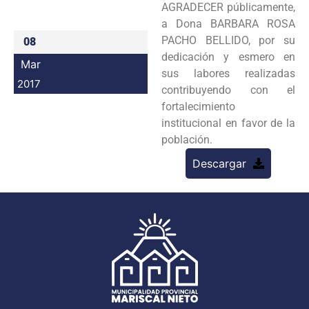
AGRADECER públicamente,
Programas
a Dona BARBARA ROSA
PACHO BELLIDO, por su
08
Intranet
dedicación y esmero en
Mar
sus labores realizadas
2017
contribuyendo con el
fortalecimiento
institucional en favor de la
población.
Descargar