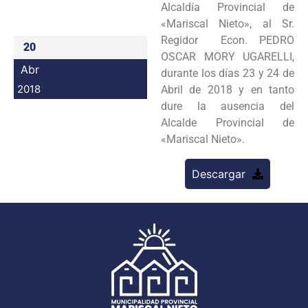
Alcaldía Provincial de
Programas
«Mariscal Nieto», al Sr.
Regidor Econ. PEDRO
20
Intranet
OSCAR MORY UGARELLI,
Abr
durante los días 23 y 24 de
2018
Abril de 2018 y en tanto
dure la ausencia del
Alcalde Provincial de
«Mariscal Nieto».
Descargar