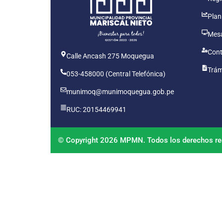
Plan
Mesa
Cont
Calle Ancash 275 Moquegua
Trám
053-458000 (Central Telefónica)
munimoq@munimoquegua.gob.pe
RUC: 20154469941
© Copyright 2026 MPMN. Todos los derechos re