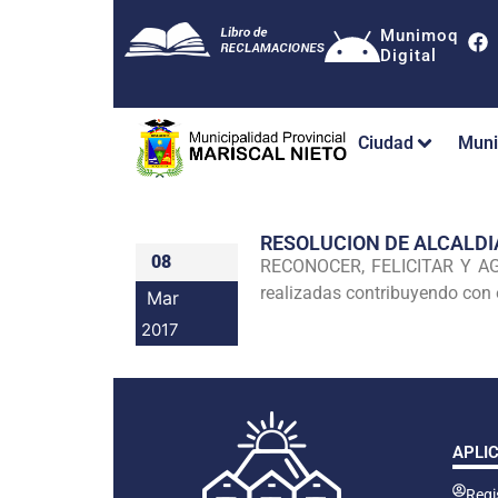
Munimoq
Digital
Ciudad
Muni
RESOLUCION DE ALCALDI
08
RECONOCER, FELICITAR Y AGR
realizadas contribuyendo con e
Mar
2017
APLI
Regis