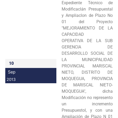
Expediente
Técnico
de
Programas
Modificaclán
Presupuestal
y Ampliaclon de Plazo No
Intranet
01 del Proyecto
"MEJORAMIENTO DE LA
CAPACIDAD
OPERATIVA
DE LA SUB
GERENCIA DE
DESARROLLO SOCIAL DE
LA MUNICIPALIDAD
10
PROVINCIAL MARISCAL
Sep
NIETO,
DISTRITO DE
MOQUEGUA,
PROVINCIA
2013
DE MARISCAL NIETO-
MOQUEGUA",
dicha
Modificación
no
represento
un incremento
Presupuestol, y con una
Ampliación de Plazo N 01