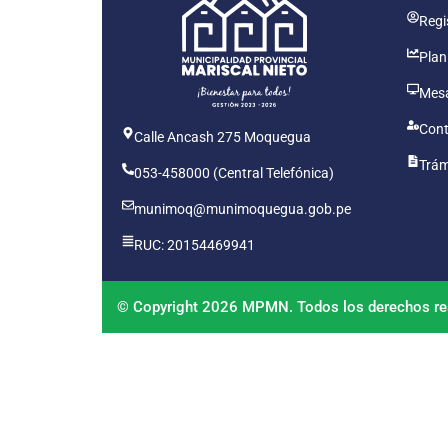
Regis
Plan
Mesa
Cont
Calle Ancash 275 Moquegua
Trám
053-458000 (Central Telefónica)
munimoq@munimoquegua.gob.pe
RUC: 20154469941
© Copyright 2026 MPMN. Todos los derechos re