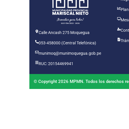
Plan
Mesa
Cont
Calle Ancash 275 Moquegua
Trám
053-458000 (Central Telefónica)
munimoq@munimoquegua.gob.pe
RUC: 20154469941
© Copyright 2026 MPMN. Todos los derechos re