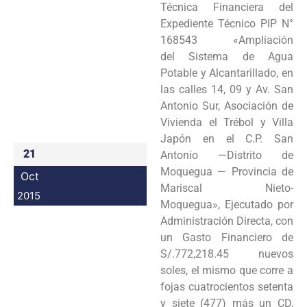
Técnica Financiera del
Programas
Expediente Técnico PIP N°
168543 «Ampliación
Intranet
del Sistema de Agua
Potable y Alcantarillado, en
las calles 14, 09 y Av. San
Antonio Sur, Asociación de
Vivienda el Trébol y Villa
Japón en el C.P. San
21
Antonio —Distrito de
Moquegua — Provincia de
Oct
Mariscal Nieto-
2015
Moquegua», Ejecutado por
Administración Directa, con
un Gasto Financiero de
S/.772,218.45 nuevos
soles, el mismo que corre a
fojas cuatrocientos setenta
y siete (477) más un CD,