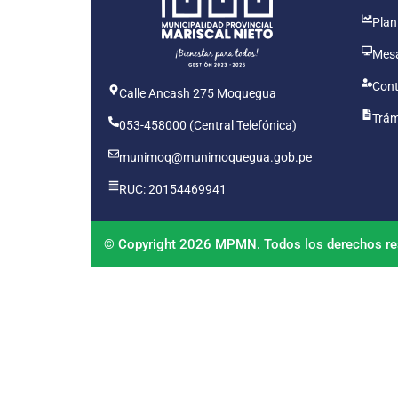
Plan
Mesa
Cont
Calle Ancash 275 Moquegua
Trám
053-458000 (Central Telefónica)
munimoq@munimoquegua.gob.pe
RUC: 20154469941
© Copyright 2026 MPMN. Todos los derechos re