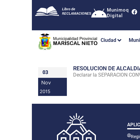
Munimoq
Digital
Ciudad
Muni
RESOLUCION DE ALCALDI
03
Declarar la SEPARACION CO
Nov
2015
APLI
Regis