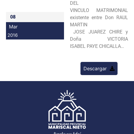
DEL
Programas
VINCULO MATRIMONIAL
08
existente entre Don RAUL
Intranet
MARTIN
Mar
JOSE JUAREZ CHIRE y
2016
Doña VICTORIA
ISABEL PAYE CHICALLA…
Descargar