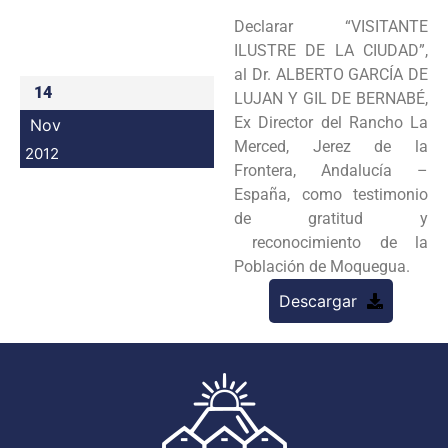
Programas
Declarar “VISITANTE
ILUSTRE DE LA CIUDAD”,
Intranet
al Dr. ALBERTO GARCÍA DE
14
LUJAN Y GIL DE BERNABÉ,
Ex Director del Rancho La
Nov
Merced, Jerez de la
2012
Frontera, Andalucía –
España, como testimonio
de gratitud y
reconocimiento de la
Población de Moquegua.
Descargar