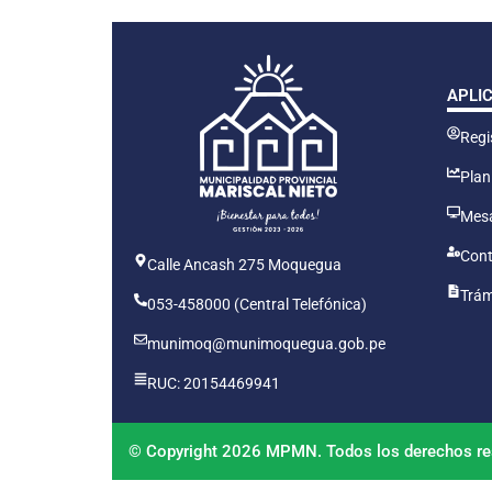
APLI
Regis
Plan
Mesa
Cont
Calle Ancash 275 Moquegua
Trám
053-458000 (Central Telefónica)
munimoq@munimoquegua.gob.pe
RUC: 20154469941
© Copyright 2026 MPMN. Todos los derechos re