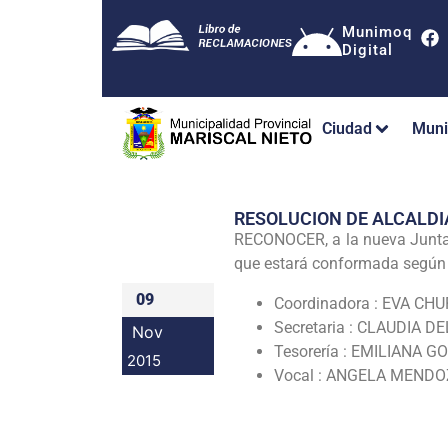
Munimoq
Digital
Ciudad
Muni
RESOLUCION DE ALCALDI
RECONOCER, a la nueva Junta D
que estará conformada según e
09
Coordinadora : EVA CH
Secretaria : CLAUDIA
Nov
Tesorería : EMILIANA 
2015
Vocal : ANGELA MENDO