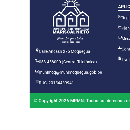
APLI
Regis
Plan
Mesa
Cont
Calle Ancash 275 Moquegua
Trám
053-458000 (Central Telefónica)
munimoq@munimoquegua.gob.pe
RUC: 20154469941
© Copyright 2026 MPMN. Todos los derechos re