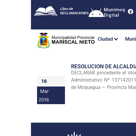
Munimoq
Digital
Ciudad
Muni
RESOLUCION DE ALCALDI
DECLARAR procedente el oto
Administrativo N* 137142011
16
de Moquegua — Provincia Mar
Mar
2016