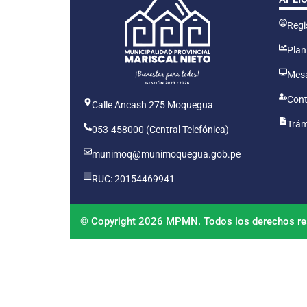
Regis
Plan
Mesa
Cont
Calle Ancash 275 Moquegua
Trám
053-458000 (Central Telefónica)
munimoq@munimoquegua.gob.pe
RUC: 20154469941
© Copyright 2026 MPMN. Todos los derechos re