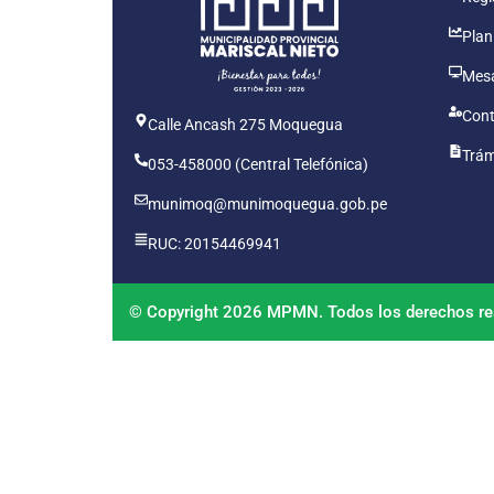
Plan
Mesa
Cont
Calle Ancash 275 Moquegua
Trám
053-458000 (Central Telefónica)
munimoq@munimoquegua.gob.pe
RUC: 20154469941
© Copyright 2026 MPMN. Todos los derechos re