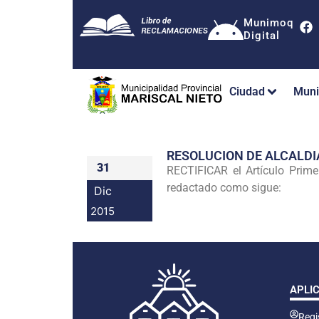
Munimoq
Digital
Ciudad
Muni
RESOLUCION DE ALCALDI
31
RECTIFICAR el Artículo Prim
redactado como sigue:
Dic
2015
APLI
Regis