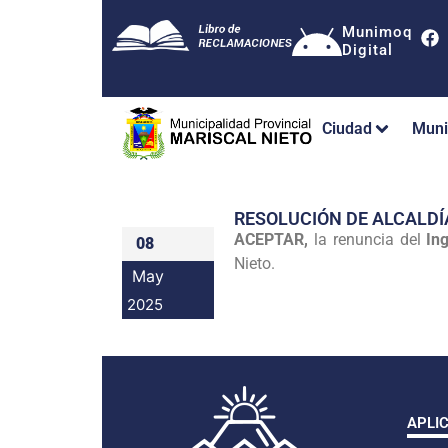
Munimoq
Digital
Ciudad
Muni
RESOLUCIÓN DE ALCALDÍ
ACEPTAR,
la renuncia del
In
08
Nieto.
May
2025
APLI