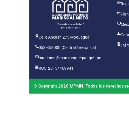
Regis
Plan
Mesa
Cont
Calle Ancash 275 Moquegua
Trám
053-458000 (Central Telefónica)
munimoq@munimoquegua.gob.pe
RUC: 20154469941
© Copyright 2026 MPMN. Todos los derechos re