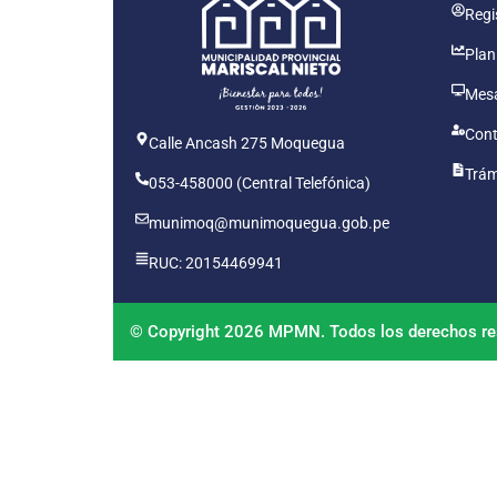
Regis
Plan
Mesa
Cont
Calle Ancash 275 Moquegua
Trám
053-458000 (Central Telefónica)
munimoq@munimoquegua.gob.pe
RUC: 20154469941
© Copyright 2026 MPMN. Todos los derechos re