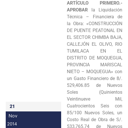
ARTÍCULO PRIMERO.-
Programas
APROBAR
la Liquidación
Técnica – Financiera de
Intranet
la
Obra: «CONSTRUCCIÓN
DE PUENTE PEATONAL EN
EL SECTOR CHIMBA BAJA,
CALLEJÓN EL
OLIVO, RIO
TUMILACA EN EL
DISTRITO DE MOQUEGUA,
PROVINCIA MARISCAL
NIETO –
MOQUEGUA» con
un Gasto Financiero de 8/.
529,406.85 de Nuevos
Soles (Quinientos
Veintinueve
Mil,
Cuatrocientos Seis con
21
85/100 Nuevos Soles, un
Nov
Costo Real de Obra de S/.
2014
533,765.74 de
Nuevos