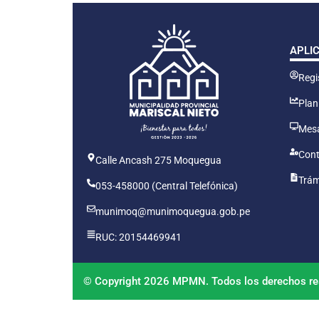
APLI
Regis
Plan
Mesa
Cont
Calle Ancash 275 Moquegua
Trám
053-458000 (Central Telefónica)
munimoq@munimoquegua.gob.pe
RUC: 20154469941
© Copyright 2026 MPMN. Todos los derechos re