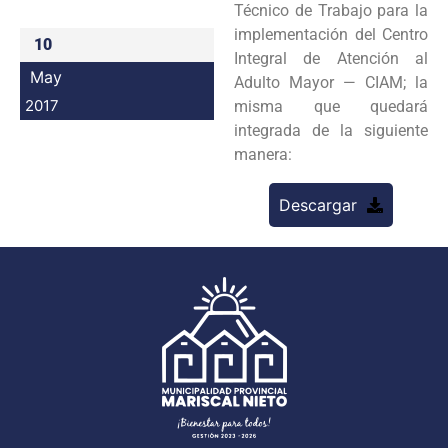
Técnico de Trabajo para la
Programas
implementación del Centro
10
Integral de Atención al
Intranet
May
Adulto Mayor — CIAM; la
2017
misma que quedará
integrada de la siguiente
manera:
Descargar