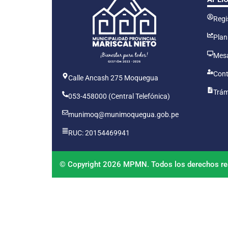
Regis
Plan
Mesa
Cont
Calle Ancash 275 Moquegua
Trám
053-458000 (Central Telefónica)
munimoq@munimoquegua.gob.pe
RUC: 20154469941
© Copyright 2026 MPMN. Todos los derechos re