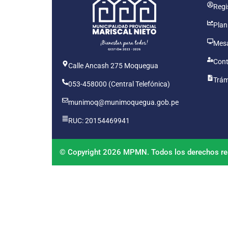
Regis
Plan
Mesa
Cont
Calle Ancash 275 Moquegua
Trám
053-458000 (Central Telefónica)
munimoq@munimoquegua.gob.pe
RUC: 20154469941
© Copyright 2026 MPMN. Todos los derechos re