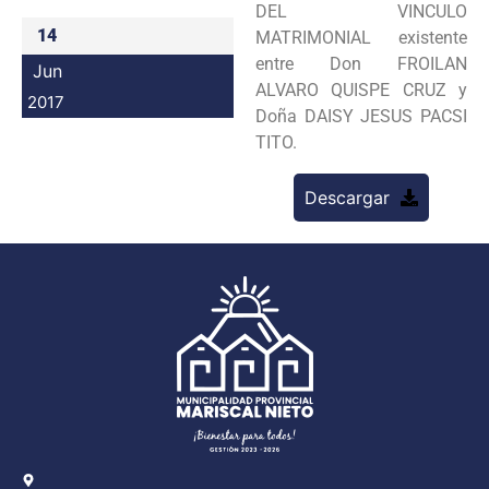
DEL VINCULO
Programas
14
MATRIMONIAL existente
entre Don FROILAN
Jun
Intranet
ALVARO QUISPE CRUZ y
2017
Doña DAISY JESUS PACSI
TITO.
Descargar